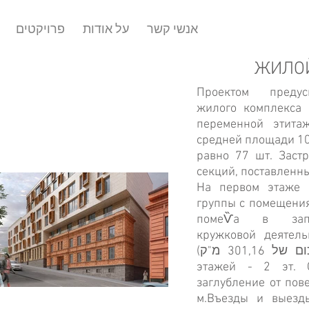
אנשי קשר
על אודות
פרויקטים
ЖИЛО
Проектом предусм
жилого комплекса 
переменной этитаж
средней площади 109
равно 77 шт. Заст
секций, поставленны
На первом этаже 
группы с помещени
помеѶа в запа
кружковой деятель
(בסכום של 301,16 מ"ק). Количество подземных
этажей - 2 эт. 
заглубление от пов
м.
Въезды и выезд